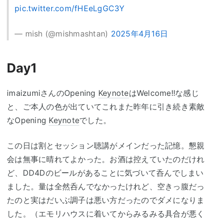
pic.twitter.com/fHEeLgGC3Y
— mish (@mishmashtan)
2025年4月16日
Day1
imaizumiさんのOpening
Keynote
はWelcome!!な感じ
と、ご本人の色が出ていてこれまた昨年に引き続き素敵
なOpening
Keynote
でした。
この日は割とセッション聴講がメインだった記憶。懇親
会は無事に晴れてよかった。お酒は控えていたのだけれ
ど、DD4Dのビールがあることに気づいて呑んでしまい
ました。量は全然呑んでなかったけれど、空きっ腹だっ
たのと実はだいぶ調子は悪い方だったのでダメになりま
した。（エモリハウスに着いてからみるみる具合が悪く