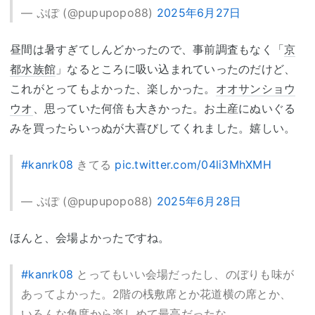
— ぷぽ (@pupupopo88)
2025年6月27日
昼間は暑すぎてしんどかったので、事前調査もなく「
京
都水族館
」なるところに吸い込まれていったのだけど、
これがとってもよかった、楽しかった。
オオサンショウ
ウオ
、思っていた何倍も大きかった。お土産にぬいぐる
みを買ったらいっぬが大喜びしてくれました。嬉しい。
#kanrk08
きてる
pic.twitter.com/04li3MhXMH
— ぷぽ (@pupupopo88)
2025年6月28日
ほんと、会場よかったですね。
#kanrk08
とってもいい会場だったし、のぼりも味が
あってよかった。2階の桟敷席とか花道横の席とか、
いろんな角度から楽しめて最高だったな