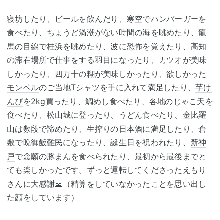
寝坊したり、ビールを飲んだり、寒空で
ハンバーガ
ーを
食べたり、ちょうど渦潮がない時間の海を眺めたり、龍
馬の目線で桂浜を眺めたり、波に恐怖を覚えたり、高知
の滞在場所で仕事をする羽目になったり、カツオが美味
しかったり、四万十の糊が美味しかったり、欲しかった
モンベル
のご当地Tシャツを手に入れて満足したり、
芋け
んぴ
を2kg買ったり、鯛めし食べたり、各地のじゃこ天を
食べたり、
松山城
に登ったり、うどん食べたり、
金比羅
山は数段で諦めたり、
生搾り
の日本酒に満足したり、倉
敷で晩御飯難民になったり、誕生日を祝われたり、
新神
戸
で念願の豚まんを食べられたり、最初から最後までと
ても楽しかったです。ずっと運転してくださったえもり
さんに大感謝🙏（精算をしていなかったことを思い出し
た顔をしています）