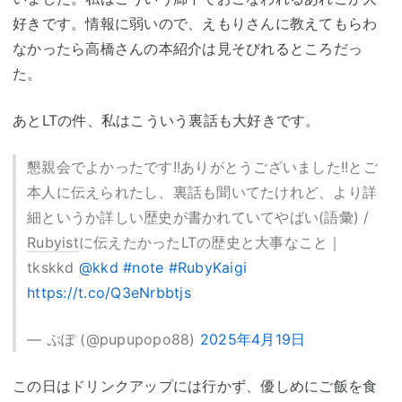
好きです。情報に弱いので、えもりさんに教えてもらわ
なかったら高橋さんの本紹介は見そびれるところだっ
た。
あとLTの件、私はこういう裏話も大好きです。
懇親会でよかったです!!ありがとうございました!!とご
本人に伝えられたし、裏話も聞いてたけれど、より詳
細というか詳しい歴史が書かれていてやばい(語彙) /
Rubyist
に伝えたかったLTの歴史と大事なこと｜
tkskkd
@kkd
#note
#RubyKaigi
https://t.co/Q3eNrbbtjs
— ぷぽ (@pupupopo88)
2025年4月19日
この日はドリンクアップには行かず、優しめにご飯を食