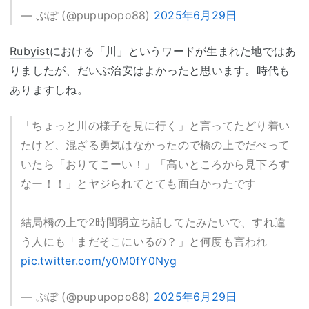
— ぷぽ (@pupupopo88)
2025年6月29日
Rubyist
における「川」というワードが生まれた地ではあ
りましたが、だいぶ治安はよかったと思います。時代も
ありますしね。
「ちょっと川の様子を見に行く」と言ってたどり着い
たけど、混ざる勇気はなかったので橋の上でだべって
いたら「おりてこーい！」「高いところから見下ろす
なー！！」とヤジられてとても面白かったです
結局橋の上で2時間弱立ち話してたみたいで、すれ違
う人にも「まだそこにいるの？」と何度も言われ
pic.twitter.com/y0M0fY0Nyg
— ぷぽ (@pupupopo88)
2025年6月29日