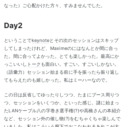
なった）ご心配かけた方々、すみませんでした。
Day2
ということで
keynote
とその次のセッションはスキップ
してしまったけれど、Maximeのにはなんとか間に合っ
た。間に合ってよかった。とても楽しかった。最高にか
っこいいし
トーク
も面白い。すごい。すごいしかない。
（語彙力）セッション始まる前に手を振ったら振り返し
てもらえたのも嬉しかった。私はミーハーなので。
この日は反省してゆったりしつつ、たまにブース周りつ
つ、セッションをいくつか、といった感じ。謎に始まっ
たLANケーブル八の字巻き選手権(?)や高橋さんの本紹介
など、セッション外の催し物(?)をむちゃくちゃ楽しんで
いました。私はこういう廊下でおこなわれるあれこが大