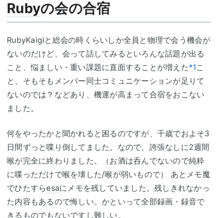
Ruby
の会の合宿
RubyKaigiと総会の時くらいしか全員と物理で会う機会が
ないのだけど、会って話してみるといろんな話題が出る
こと、悩ましい・重い課題に直面することが増えた
*1
こ
と、そもそもメンバー同士コミュニケーションが足りて
ないのでは？などあり、機運が高まって合宿をおこない
ました。
何をやったかと聞かれると困るのですが、千歳でおよそ3
日間ずっと喋り倒してました。なので、誇張なしに2週間
喉が完全に終わりました。（お酒は呑んでないので純粋
に喋っただけで喉を壊した/喉が弱いもので） あとメモ魔
でひたすら
esa
にメモを残していました。残しきれなかっ
た内容もあるので悔しい。かといって全部録画・録音で
きるものでもないですし難しい。