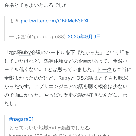
会場とてもよいところでした。
よき
pic.twitter.com/CBkMeB3EXl
— ぷぽ (@pupupopo88)
2025年9月6日
「地域
Ruby
会議のハードルを下げたかった」という話を
していたけれど、鵜飼体験などの企画があって、全然ハ
ードル低くない...！とは思っていました。
トーク
も本当に
全部よかったのだけど、
Ruby
と
iOS
の話はとても興味深
かったです。アプリエンジニアの話を聴く機会は少ない
ので面白かった。やっぱり歴史の話が好きなんだな、わ
たし。
#nagara01
とってもいい地域
Ruby
会議でした👏