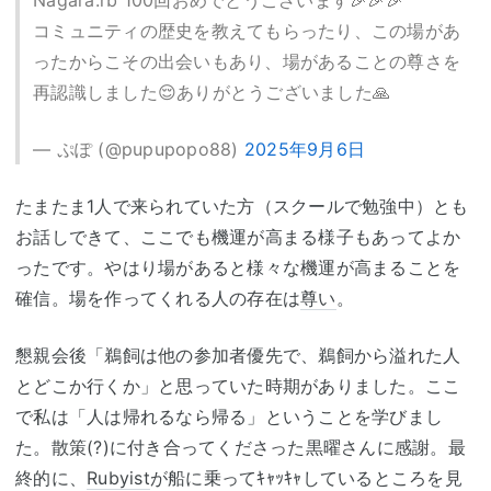
Nagara.rb 100回おめでとうございます🎉🎉🎉
コミュニティの歴史を教えてもらったり、この場があ
ったからこその出会いもあり、場があることの尊さを
再認識しました😌ありがとうございました🙏
— ぷぽ (@pupupopo88)
2025年9月6日
たまたま1人で来られていた方（スクールで勉強中）とも
お話しできて、ここでも機運が高まる様子もあってよか
ったです。やはり場があると様々な機運が高まることを
確信。場を作ってくれる人の存在は
尊い
。
懇親会後「鵜飼は他の参加者優先で、鵜飼から溢れた人
とどこか行くか」と思っていた時期がありました。ここ
で私は「人は帰れるなら帰る」ということを学びまし
た。散策(?)に付き合ってくださった黒曜さんに感謝。最
終的に、
Rubyist
が船に乗ってｷｬｯｷｬしているところを見