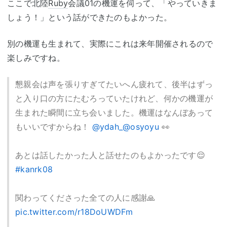
ここで北陸
Ruby
会議01の機運を伺って、「やっていきま
しょう！」という話ができたのもよかった。
別の機運も生まれて、実際にこれは来年開催されるので
楽しみですね。
懇親会は声を張りすぎてたいへん疲れて、後半はずっ
と入り口の方にたむろっていたけれど、何かの機運が
生まれた瞬間に立ち会いました。機運はなんぼあって
もいいですからね！
@ydah_
@osyoyu
👀
あとは話したかった人と話せたのもよかったです😌
#kanrk08
関わってくださった全ての人に感謝🙏
pic.twitter.com/r18DoUWDFm