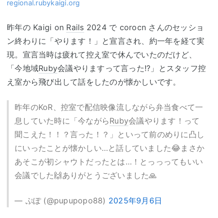
regional.rubykaigi.org
昨年の Kaigi on
Rails
2024 で corocn さんのセッショ
ン終わりに「やります！」と宣言され、約一年を経て実
現。宣言当時は疲れて控え室で休んでいたのだけど、
「今地域
Ruby
会議やりますって言った!?」とスタッフ控
え室から飛び出して話をしたのが懐かしいです。
昨年のKoR、控室で配信映像流しながら弁当食べて一
息していた時に「今ながら
Ruby
会議やります！って
聞こえた！！？言った！？」といって前のめりに凸し
にいったことが懐かしい…と話していました😂まさか
あそこが初シャウトだったとは…！とっっってもいい
会議でした🙌ありがとうございました🙏
— ぷぽ (@pupupopo88)
2025年9月6日