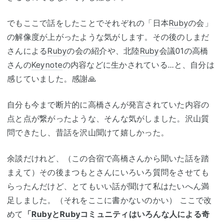
でもここで話をしたことでそれぞれの「日本
Ruby
の会」
の解像度が上がったような気がします。その後のしまだ
さんによる
Ruby
の会の紹介や、北陸
Ruby
会議01の高橋
さんの
Keynote
の内容などに生かされている...と、自分は
感じていました。感謝🙏
自分も今まで断片的に高橋さんが発言されていた内容の
点と点が繋がったような、そんな気がしました。沢山質
問できたし、昔話を沢山聞けて嬉しかった。
余談だけれど、（この合宿で高橋さんから聞いた話を踏
まえて）その後まつもとさんにいろいろ質問をさせても
らったんだけど、とてもいい話が聞けて私はたいへん満
足しました。（それをここに書かないのかい） ここで改
めて
「
Ruby
と
Ruby
コミュニティはいろんな人による奇